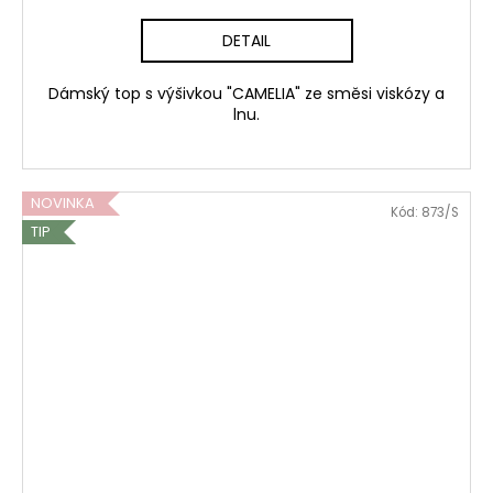
DETAIL
Dámský top s výšivkou "CAMELIA" ze směsi viskózy a
lnu.
NOVINKA
Kód:
873/S
TIP