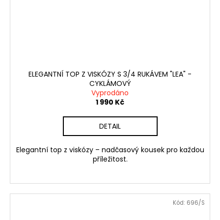
ELEGANTNÍ TOP Z VISKÓZY S 3/4 RUKÁVEM "LEA" -
CYKLÁMOVÝ
Vyprodáno
1 990 Kč
DETAIL
Elegantní top z viskózy – nadčasový kousek pro každou
příležitost.
Kód:
696/S