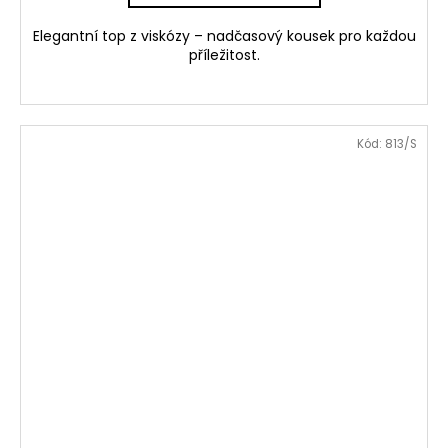
Elegantní top z viskózy – nadčasový kousek pro každou
příležitost.
Kód:
813/S