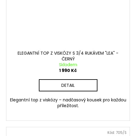
ELEGANTNÍ TOP Z VISKÓZY S 3/4 RUKÁVEM "LEA" -
ČERNÝ
Skladem
1 990 Kč
DETAIL
Elegantní top z viskózy – nadčasový kousek pro každou
příležitost.
Kód:
705/S