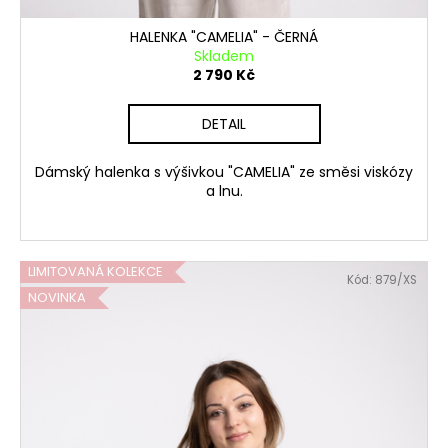
HALENKA "CAMELIA" - ČERNÁ
Skladem
2 790 Kč
DETAIL
Dámský halenka s výšivkou "CAMELIA" ze směsi viskózy
a lnu.
LIMITOVANÁ KOLEKCE
Kód:
879/XS
NOVINKA