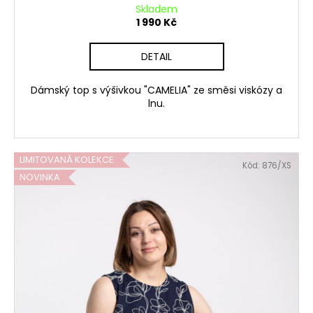
Skladem
1 990 Kč
DETAIL
Dámský top s výšivkou "CAMELIA" ze směsi viskózy a
lnu.
LIMITOVANÁ KOLEKCE
Kód:
876/XS
NOVINKA