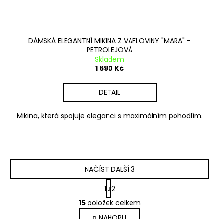
DÁMSKÁ ELEGANTNÍ MIKINA Z VAFLOVINY "MARA" -
PETROLEJOVÁ
Skladem
1 690 Kč
DETAIL
Mikina, která spojuje eleganci s maximálním pohodlím.
NAČÍST DALŠÍ 3
S
1
2
t
O
r
15
položek celkem
v
á
NAHORU