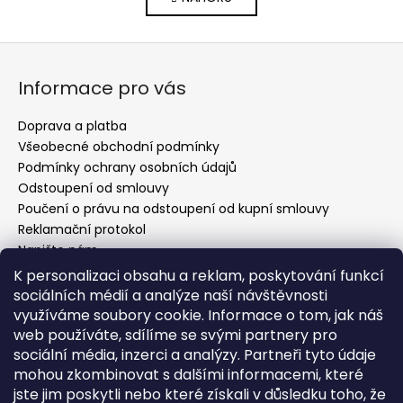
l
n
k
á
o
d
Z
v
a
á
á
c
Informace pro vás
n
p
í
í
p
a
Doprava a platba
r
t
Všeobecné obchodní podmínky
v
í
Podmínky ochrany osobních údajů
k
Odstoupení od smlouvy
y
Poučení o právu na odstoupení od kupní smlouvy
v
Reklamační protokol
ý
Napište nám
p
Kontakty
K personalizaci obsahu a reklam, poskytování funkcí
i
sociálních médií a analýze naší návštěvnosti
s
využíváme soubory cookie. Informace o tom, jak náš
u
web používáte, sdílíme se svými partnery pro
Kontakt
sociální média, inzerci a analýzy. Partneři tyto údaje
mohou zkombinovat s dalšími informacemi, které
info
@
evelin-chic.cz
jste jim poskytli nebo které získali v důsledku toho, že
797 751 760