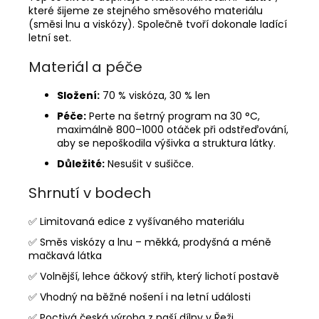
které šijeme ze stejného směsového materiálu
(směsi lnu a viskózy). Společně tvoří dokonale ladící
letní set.
Materiál a péče
Složení:
70 % viskóza, 30 % len
Péče:
Perte na šetrný program na 30 °C,
maximálně 800–1000 otáček při odstřeďování,
aby se nepoškodila výšivka a struktura látky.
Důležité:
Nesušit v sušičce.
Shrnutí v bodech
✅ Limitovaná edice z vyšívaného materiálu
✅ Směs viskózy a lnu – měkká, prodyšná a méně
mačkavá látka
✅ Volnější, lehce áčkový střih, který lichotí postavě
✅ Vhodný na běžné nošení i na letní události
✅ Poctivá česká výroba z naší dílny v Řeži