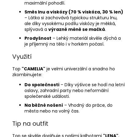
maximální pohodlí.
Směs lnu a viskózy (70 % viskóza, 30 % len)
– Látka si zachovává typickou strukturu lnu,
ale díky vysokému podílu viskózy je měkká,
splývavá a
výrazně méně se mačká
.
Prodyšnost
– Lehký materiál skvěle dýchá a
je příjemný na tělo i v horkém počasí.
Využití
Top
"CAMELIA"
je velmi univerzální a snadno ho
zkombinujete:
Do společnosti
– Díky výšivce se hodí na letní
oslavy, zahradní party nebo neformální
společenské události.
Na běžné nošení
– Vhodný do práce, do
města nebo na volný čas.
Tip na outfit
Top se skvěle doplňuje s našimi kalhotami
"LENA"
,