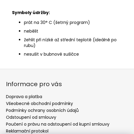
Symboly údržby:
prát na 30° C (šetrný program)
nebělit
žehlit při nízké až střední teplotě (ideálně po
rubu)
nesušit v bubnové sušičce
Z
á
Informace pro vás
p
a
Doprava a platba
t
Všeobecné obchodní podmínky
í
Podmínky ochrany osobních údajů
Odstoupení od smlouvy
Poučení o právu na odstoupení od kupní smlouvy
Reklamační protokol