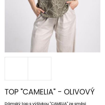
a
j
í
t
?
HLEDAT
D
o
p
TOP "CAMELIA" - OLIVOVÝ
o
r
u
Dámský top s výšivkou "CAMELIA" ze směsi