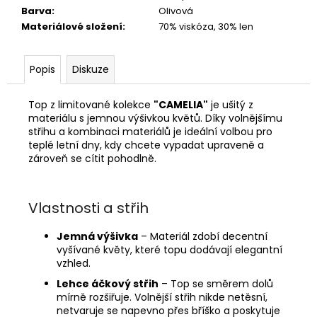
Barva
:
Olivová
Materiálové složení
:
70% viskóza, 30% len
Popis
Diskuze
Top z limitované kolekce
"CAMELIA"
je ušitý z
materiálu s jemnou výšivkou květů. Díky volnějšímu
střihu a kombinaci materiálů je ideální volbou pro
teplé letní dny, kdy chcete vypadat upraveně a
zároveň se cítit pohodlně.
Vlastnosti a střih
Jemná výšivka
– Materiál zdobí decentní
vyšívané květy, které topu dodávají elegantní
vzhled.
Lehce áčkový střih
– Top se směrem dolů
mírně rozšiřuje. Volnější střih nikde netěsní,
netvaruje se napevno přes bříško a poskytuje