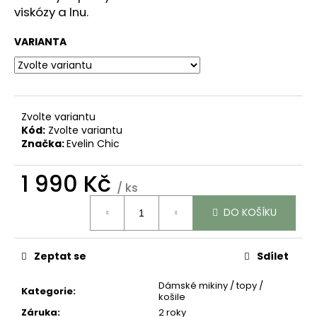
č
viskózy a lnu.
u
j
VARIANTA
e
m
e
Zvolte variantu
LNĚNÉ
Kód:
Zvolte variantu
ŠATY
Značka:
Evelin Chic
ZAVINOVACÍ
"MIA"
-
1 990 Kč
SVĚTLE
/ ks
MODRÉ
Měrná
3
DO KOŠÍKU
cena:
790
Kč
Zeptat se
Sdílet
Dámské mikiny / topy /
Kategorie
:
košile
Záruka
:
2 roky