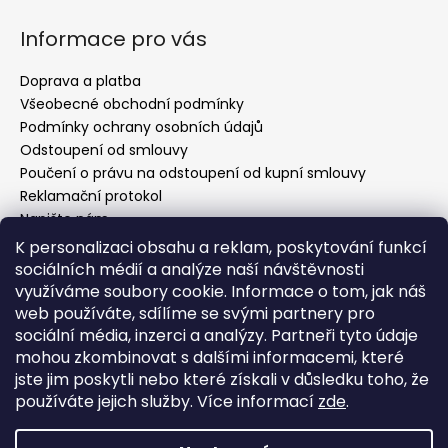
Z
a
á
Informace pro vás
j
p
í
a
Doprava a platba
t
t
Všeobecné obchodní podmínky
?
í
Podmínky ochrany osobních údajů
Odstoupení od smlouvy
Poučení o právu na odstoupení od kupní smlouvy
Reklamační protokol
Napište nám
HLEDAT
Kontakty
K personalizaci obsahu a reklam, poskytování funkcí
sociálních médií a analýze naší návštěvnosti
využíváme soubory cookie. Informace o tom, jak náš
web používáte, sdílíme se svými partnery pro
Kontakt
D
sociální média, inzerci a analýzy. Partneři tyto údaje
o
mohou zkombinovat s dalšími informacemi, které
p
info
@
evelin-chic.cz
jste jim poskytli nebo které získali v důsledku toho, že
o
797 751 760
používáte jejich služby. Více informací
zde
.
r
Evelin Chic
u
evelin_chic.cz