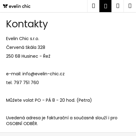
K
Přejít
Hledat
Náku
M
Přihlášen
na
o
obsah
Zpět
Zpět
košík
š
Kontakty
í
C
k
Evelin Chic s.r.o.
o
p
Červená Skála 328
o
250 68 Husinec - Řež
t
ř
e-mail:
info@evelin-chic.cz
e
tel. 797 751 760
b
u
Můžete volat PO - PÁ 8 - 20 hod. (Petra)
j
e
Uvedená adresa je fakturační a současně slouží i pro
t
OSOBNÍ ODBĚR.
e
n