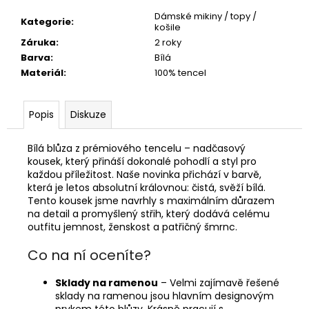
Dámské mikiny / topy /
Kategorie
:
košile
Záruka
:
2 roky
Barva
:
Bílá
Materiál
:
100% tencel
Popis
Diskuze
Bílá blůza z prémiového tencelu – nadčasový
kousek, který přináší dokonalé pohodlí a styl pro
každou příležitost. Naše novinka přichází v barvě,
která je letos absolutní královnou: čistá, svěží bílá.
Tento kousek jsme navrhly s maximálním důrazem
na detail a promyšlený střih, který dodává celému
outfitu jemnost, ženskost a patřičný šmrnc.
Co na ní oceníte?
Sklady na ramenou
– Velmi zajímavě řešené
sklady na ramenou jsou hlavním designovým
prvkem této blůzy. Krásně pracují s