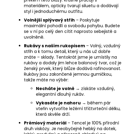
materiálem, opticky tvarují siluetu a dodávají
styl i jednoduchému outfitu.
Volnější splývavý střih
– Poskytuje
maximální pohodlí a svobodu pohybu. Budete
se v ní po celý den cítit naprosto sebejistě a
uvolněně.
Rukávy s naším rukopisem
– Volný, vzdušný
střih a k tomu detail, který u nás už dobře
znáte – sklady. Tentokrát jsme je umístily na
rukávy a dodaly jim lehce balonový tvar, což je
ženský prvek, který blůze dodává rafinovanost.
Rukávy jsou zakončené jemnou gumičkou,
takže máte na výběr:
Necháte je volně
→ získáte vzdušný,
elegantní dlouhý rukáv.
Vykasáte je nahoru
→ během pár
vteřin vytvoříte ležérní tříčtvrteční délku,
která skvěle drží.
Prémiový materiál
– Tencel je 100% přírodní
druh viskózy. Je neobyčejně hebký na dotek,