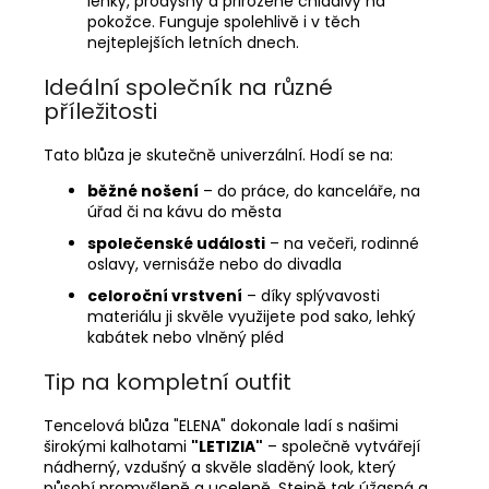
lehký, prodyšný a přirozeně chladivý na
pokožce. Funguje spolehlivě i v těch
nejteplejších letních dnech.
Ideální společník na různé
příležitosti
Tato blůza je skutečně univerzální. Hodí se na:
běžné nošení
– do práce, do kanceláře, na
úřad či na kávu do města
společenské události
– na večeři, rodinné
oslavy, vernisáže nebo do divadla
celoroční vrstvení
– díky splývavosti
materiálu ji skvěle využijete pod sako, lehký
kabátek nebo vlněný pléd
Tip na kompletní outfit
Tencelová blůza "ELENA" dokonale ladí s našimi
širokými kalhotami
"LETIZIA"
– společně vytvářejí
nádherný, vzdušný a skvěle sladěný look, který
působí promyšleně a uceleně. Stejně tak úžasná a