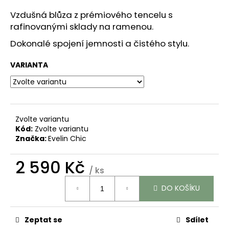
č
u
Vzdušná blůza z prémiového tencelu s
j
rafinovanými sklady na ramenou.
e
Dokonalé spojení jemnosti a čistého stylu.
m
e
VARIANTA
TENCELOVÁ
SUKNĚ
"CHIARA"
-
Zvolte variantu
TMAVĚ
Kód:
Zvolte variantu
MODRÁ
Značka:
Evelin Chic
(DENIM)
2
2 590 Kč
790
/ ks
Kč
Měrná
DO KOŠÍKU
cena:
Zeptat se
Sdílet