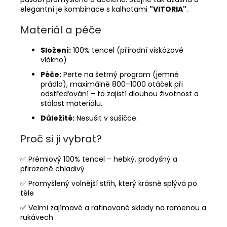
elegantní je kombinace s kalhotami
"VITORIA"
.
Materiál a péče
Složení:
100% tencel (přírodní viskózové
vlákno)
Péče:
Perte na šetrný program (jemné
prádlo), maximálně 800–1000 otáček při
odstřeďování – to zajistí dlouhou životnost a
stálost materiálu.
Důležité:
Nesušit v sušičce.
Proč si ji vybrat?
✅ Prémiový 100% tencel – hebký, prodyšný a
přirozeně chladivý
✅ Promyšlený volnější střih, který krásně splývá po
těle
✅ Velmi zajímavé a rafinované sklady na ramenou a
rukávech