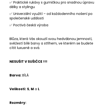
✅ Praktické rukávy s gumičkou pro snadnou úpravu
délky a stylingu
✅ Univerzální využití – od každodenního nošení po
společenské události
✅ Poctivá česká výroba
Blůza, která Vás okouzlí svou hedvábnou jemností,
svěžestí bílé barvy a střihem, ve kterém se budete
cítit luxusně a svá.
NESUŠIT V SUŠIČCE !!!
Barva:
BÍLÁ
Velikosti:
S
,
M
a
L
Rozměry: