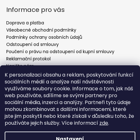
á
Informace pro vás
p
a
Doprava a platba
t
Všeobecné obchodní podmínky
í
Podmínky ochrany osobních údajů
Odstoupení od smlouvy
Poučení o právu na odstoupení od kupní smlouvy
Reklamační protokol
Napište nám
Kontakty
K personalizaci obsahu a reklam, poskytování funkcí
sociálních médií a analýze naší návštěvnosti
využíváme soubory cookie. Informace o tom, jak náš
web používáte, sdílíme se svými partnery pro
Kontakt
sociální média, inzerci a analýzy. Partneři tyto údaje
mohou zkombinovat s dalšími informacemi, které
info
@
evelin-chic.cz
jste jim poskytli nebo které získali v důsledku toho, že
797 751 760
používáte jejich služby. Více informací
zde
.
Evelin Chic
evelin_chic.cz
Nastavení