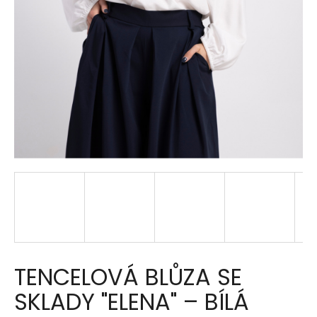
a
j
í
t
?
HLEDAT
D
o
p
TENCELOVÁ BLŮZA SE
o
r
SKLADY "ELENA" – BÍLÁ
u