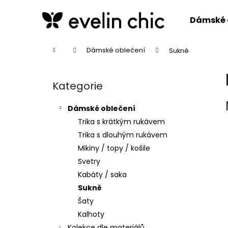
K
Přejít
na
o
Dámské 
obsah
Zpět
Zpět
š
do
do
í
Domů
Dámské oblečení
Sukně
k
obchodu
obchodu
P
o
Kategorie
Přeskočit
s
kategorie
t
Dámské oblečení
r
Trika s krátkým rukávem
a
Trika s dlouhým rukávem
n
Mikiny / topy / košile
n
Svetry
í
Kabáty / saka
p
Sukně
a
Šaty
n
Kalhoty
e
Kolekce dle materiálů