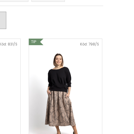
O "MILA" - KRÁTKÝ
 STŘIH - ČERNÉ
TIP
Kód:
831/S
Kód:
798/S