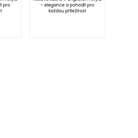
í pro
– elegance a pohodlí pro
st
každou příležitost