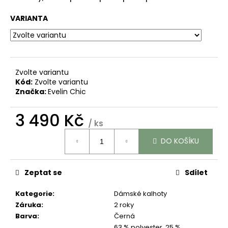
č
u
VARIANTA
j
e
m
e
Zvolte variantu
Kód:
Zvolte variantu
KALHOTY
Značka:
Evelin Chic
ZE
100%
LNU
3 490 Kč
"GIULIA"
/ ks
-
Měrná
SVĚTLE
DO KOŠÍKU
cena:
ZELENÉ
(MINT)
2
Zeptat se
Sdílet
990
Kč
Kategorie
:
Dámské kalhoty
Záruka
:
2 roky
Barva
:
Černá
63 % polyester, 25 %