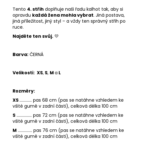
Tento
4. střih
doplňuje naši řadu kalhot tak, aby si
opravdu
každá žena mohla vybrat
. Jiná postava,
jiná příležitost, jiný styl – a vždy ten správný střih po
ruce.
Najděte ten svůj.
💛
Barva:
ČERNÁ
Velikosti:
XS
,
S
,
M
a
L
Rozměry:
XS
............. pas 68 cm (pas se natáhne vzhledem ke
všité gumě v zadní části), celková délka 100 cm
S
................ pas 72 cm (pas se natáhne vzhledem ke
všité gumě v zadní části), celková délka 100 cm
M
............... pas 76 cm (pas se natáhne vzhledem ke
všité gumě v zadní části), celková délka 100 cm