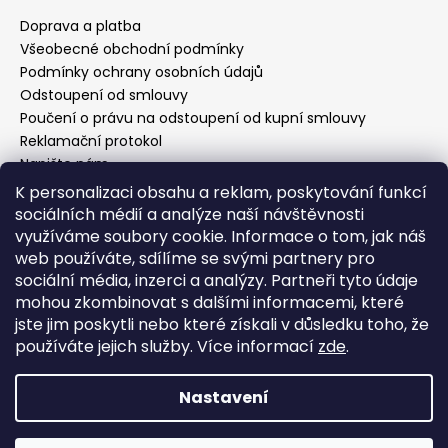
a
Doprava a platba
t
Všeobecné obchodní podmínky
í
Podmínky ochrany osobních údajů
Odstoupení od smlouvy
Poučení o právu na odstoupení od kupní smlouvy
Reklamační protokol
Napište nám
Kontakty
K personalizaci obsahu a reklam, poskytování funkcí
sociálních médií a analýze naší návštěvnosti
využíváme soubory cookie. Informace o tom, jak náš
web používáte, sdílíme se svými partnery pro
Kontakt
sociální média, inzerci a analýzy. Partneři tyto údaje
mohou zkombinovat s dalšími informacemi, které
info
@
evelin-chic.cz
jste jim poskytli nebo které získali v důsledku toho, že
797 751 760
používáte jejich služby. Více informací
zde
.
Evelin Chic
evelin_chic.cz
Nastavení
Vytvořil Shoptet