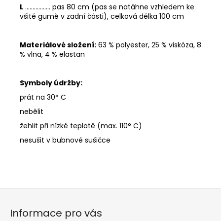
L
................. pas 80 cm (pas se natáhne vzhledem ke
všité gumě v zadní části), celková délka 100 cm
Materiálové složení:
63 % polyester, 25 % viskóza, 8
% vlna, 4 % elastan
Symboly údržby:
prát na 30° C
nebělit
žehlit při nízké teplotě (max. 110° C)
nesušit v bubnové sušičce
Z
á
Informace pro vás
p