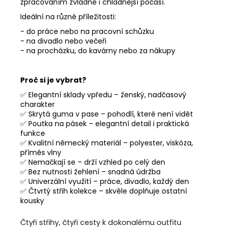
zpracováním zvládne i chladnější počasí.
Ideální na různé příležitosti:
- do práce nebo na pracovní schůzku
- na divadlo nebo večeři
- na procházku, do kavárny nebo za nákupy
Proč si je vybrat?
✅ Elegantní sklady vpředu – ženský, nadčasový
charakter
✅ Skrytá guma v pase – pohodlí, které není vidět
✅ Poutka na pásek – elegantní detail i praktická
funkce
✅ Kvalitní německý materiál – polyester, viskóza,
příměs vlny
✅ Nemačkají se – drží vzhled po celý den
✅ Bez nutnosti žehlení – snadná údržba
✅ Univerzální využití – práce, divadlo, každý den
✅ Čtvrtý střih kolekce – skvěle doplňuje ostatní
kousky
Čtyři střihy, čtyři cesty k dokonalému outfitu