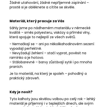
Žádné utahování, žádné nepříjemné zapínání –
prostě si je obléknete a cítíte se skvěle.
Materiál, který pracuje za Vás
Sáhly jsme po nádherném materiálu v německé
kvalitě – směs polyesteru, viskózy a příměsi vlny,
která spojuje to nejlepší ze všech světů.
- Nemačkají se – ani po několikahodinovém sezení
vypadají perfektně.
- Nevyžadují žehlení – stačí vyprat, pověsit na
ramínko a je hotovo.
- Stálobarevné – barvy zůstávají syté i po mnoha
praních.
Je to materiál, na který je spoleh – pohodlný a
praktický zároveň.
Kdy je nosit?
Tyto kalhoty jsou skvělou volbou po celý rok – lehký
materiál je příjemný i v teplejších dnech, ale svým