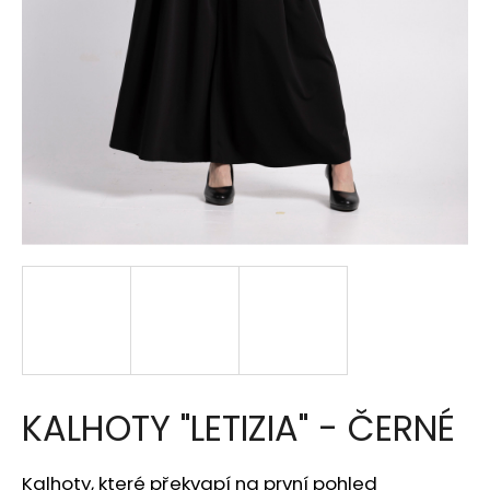
a
j
í
t
?
HLEDAT
D
o
p
KALHOTY "LETIZIA" - ČERNÉ
o
r
u
Kalhoty, které překvapí na první pohled