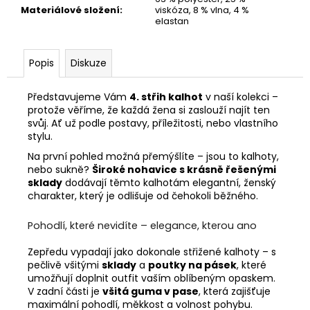
Materiálové složení
:
viskóza, 8 % vlna, 4 %
elastan
Popis
Diskuze
Představujeme Vám
4. střih kalhot
v naší kolekci –
protože věříme, že každá žena si zaslouží najít ten
svůj. Ať už podle postavy, příležitosti, nebo vlastního
stylu.
Na první pohled možná přemýšlíte – jsou to kalhoty,
nebo sukně?
Široké nohavice s krásně řešenými
sklady
dodávají těmto kalhotám elegantní, ženský
charakter, který je odlišuje od čehokoli běžného.
Pohodlí, které nevidíte – elegance, kterou ano
Zepředu vypadají jako dokonale střižené kalhoty – s
pečlivě všitými
sklady
a
poutky na pásek
, které
umožňují doplnit outfit vaším oblíbeným opaskem.
V zadní části je
všitá guma v pase
, která zajišťuje
maximální pohodlí, měkkost a volnost pohybu.