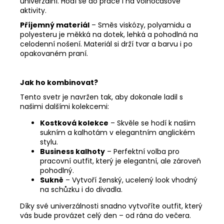
univerzální. Hodí se do práce i na volnočasové
aktivity.
Příjemný materiál
– Směs viskózy, polyamidu a
polyesteru je měkká na dotek, lehká a pohodlná na
celodenní nošení. Materiál si drží tvar a barvu i po
opakovaném praní.
Jak ho kombinovat?
Tento svetr je navržen tak, aby dokonale ladil s
našimi dalšími kolekcemi:
Kostková kolekce
– Skvěle se hodí k našim
sukním a kalhotám v elegantním anglickém
stylu.
Business kalhoty
– Perfektní volba pro
pracovní outfit, který je elegantní, ale zároveň
pohodlný.
Sukně
– Vytvoří ženský, ucelený look vhodný
na schůzku i do divadla.
Díky své univerzálnosti snadno vytvoříte outfit, který
vás bude provázet celý den – od rána do večera.