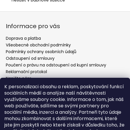
Z
á
Informace pro vás
p
a
Doprava a platba
t
Všeobecné obchodní podmínky
í
Podmínky ochrany osobních údajů
Odstoupení od smlouvy
Poučení o právu na odstoupení od kupní smlouvy
Reklamační protokol
Napište nám
Kontakty
K personalizaci obsahu a reklam, poskytování funkcí
sociálních médií a analýze naší návštěvnosti
využíváme soubory cookie. Informace o tom, jak náš
web používáte, sdílíme se svými partnery pro
Kontakt
sociální média, inzerci a analýzy. Partneři tyto údaje
mohou zkombinovat s dalšími informacemi, které
info
@
evelin-chic.cz
jste jim poskytli nebo které získali v důsledku toho, že
797 751 760