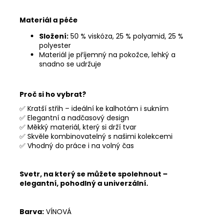
Materiál a péče
Složení:
50 % viskóza, 25 % polyamid, 25 %
polyester
Materiál je příjemný na pokožce, lehký a
snadno se udržuje
Proč si ho vybrat?
✅ Kratší střih – ideální ke kalhotám i sukním
✅ Elegantní a nadčasový design
✅ Měkký materiál, který si drží tvar
✅ Skvěle kombinovatelný s našimi kolekcemi
✅ Vhodný do práce i na volný čas
Svetr, na který se můžete spolehnout –
elegantní, pohodlný a univerzální.
Barva:
VÍNOVÁ