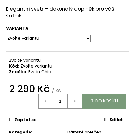
č
u
Elegantní svetr – dokonalý doplněk pro váš
j
šatník
e
m
VARIANTA
e
BAMBUSOVÉ
TRIKO
Zvolte variantu
"MILA"
Kód:
Zvolte variantu
-
Značka:
Evelin Chic
KRÁTKÝ
RUKÁV
-
2 290 Kč
KIMONO
/ ks
STŘIH
Měrná
-
DO KOŠÍKU
cena:
SVĚTLE
RŮŽOVÉ
1
Zeptat se
Sdílet
190
Kč
Kategorie
:
Dámské oblečení