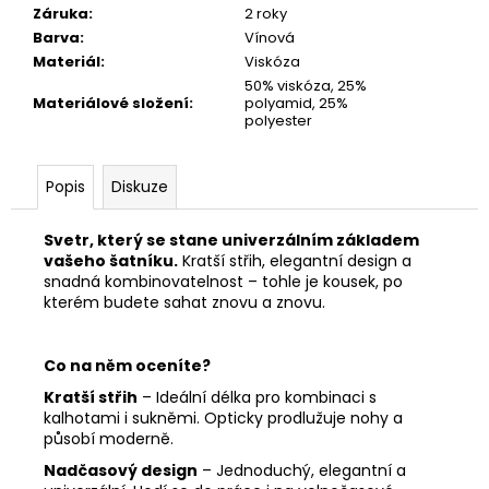
Záruka
:
2 roky
Barva
:
Vínová
Materiál
:
Viskóza
50% viskóza, 25%
Materiálové složení
:
polyamid, 25%
polyester
Popis
Diskuze
Svetr, který se stane univerzálním základem
vašeho šatníku.
Kratší střih, elegantní design a
snadná kombinovatelnost – tohle je kousek, po
kterém budete sahat znovu a znovu.
Co na něm oceníte?
Kratší střih
– Ideální délka pro kombinaci s
kalhotami i sukněmi. Opticky prodlužuje nohy a
působí moderně.
Nadčasový design
– Jednoduchý, elegantní a