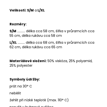
Velikosti:
S/M
a
L/XL
Rozměry:
S/M
........... délka cca 58 cm, šířka v průramcích cca
55 cm, délka rukávu cca 58 cm
L/XL
.......... délka cca 68 cm, šířka v průramcích cca
62 cm, délka rukávu cca 65 cm
Materiálové složení:
50% viskóza, 25% polyamid,
25% polyester
Symboly údržby:
prát na 30° C
nebělit
žehlit při nízké teplotě (max. 110° C)
nesušit v bubnové sušičce